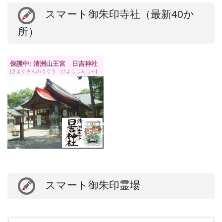
スマート御朱印寺社（最新40か
所）
保護中: 清洲山王宮 日吉神社
[きよすさんのうぐう ひよしじんじゃ]
スマート御朱印霊場